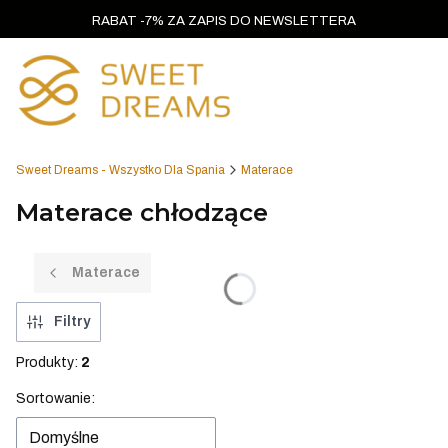
RABAT -7% ZA ZAPIS DO NEWSLETTERA
Sweet Dreams - Wszystko Dla Spania
Materace
Materace chłodzące
Materace
Filtry
Produkty:
2
Lista produktów
Sortowanie:
Domyślne