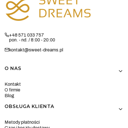
+48 571 033 757
pon. - nd. / 8:00 - 20:00
kontakt@sweet-dreams.pl
Linki w stopce
O NAS
Kontakt
O firmie
Blog
OBSŁUGA KLIENTA
Metody płatności
Czas i koszty dostawy